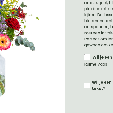
oranje, geel, b
plukboeket ee
kijken. De losse
bloemencombi
ontspannen, tr
meteen in vak
Perfect om iem
gewoon om zel
Wil je ee
Ruime Vaas
Wil je ee
tekst?