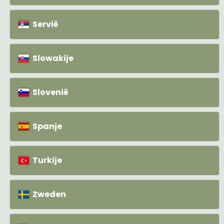
Servië
Slowakije
Slovenië
Spanje
Turkije
Zweden