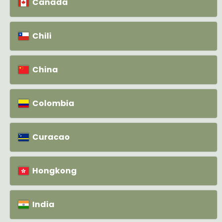
Canada
Chili
China
Colombia
Curacao
Hongkong
India