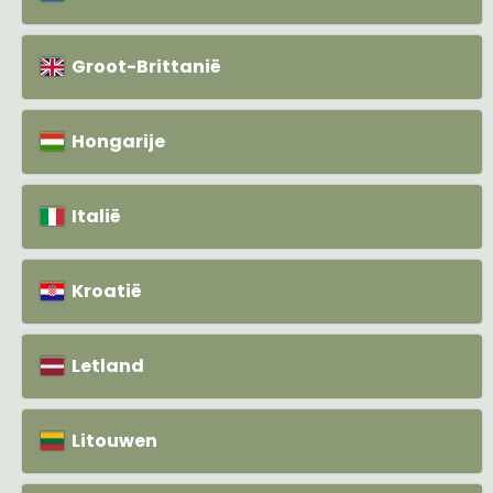
Groot-Brittanië
Hongarije
Italië
Kroatië
Letland
Litouwen