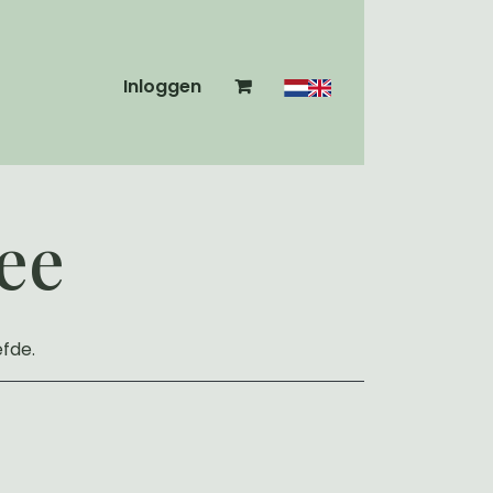
Inloggen
ee
efde.