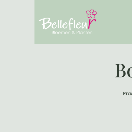
B
Prac