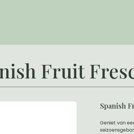
nish Fruit Fres
Spanish F
Geniet van ee
seizoensgebon