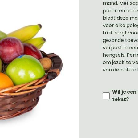
mand. Met sap
peren en een s
biedt deze ma
voor elke gel
fruit zorgt vo
gezonde toevoe
verpakt in ee
hengsels. Per
om jezelf te 
van de natuur!
Wil je ee
tekst?