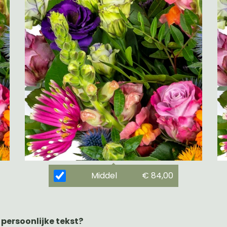
Middel
€ 84,00
 persoonlijke tekst?